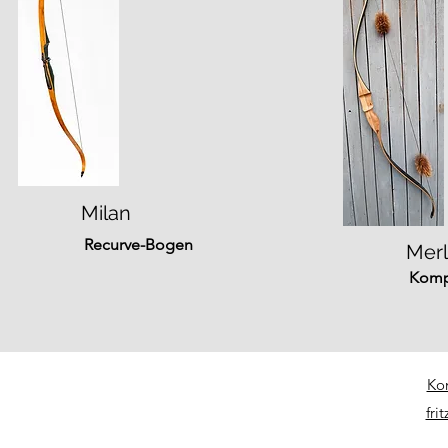
Milan
Recurve-Bogen
Merl
Komp
Ko
fr