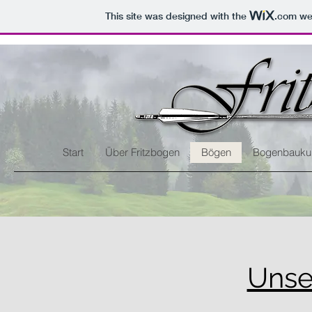
This site was designed with the
.com
web
Start
Über Fritzbogen
Bögen
Bogenbauku
Unse