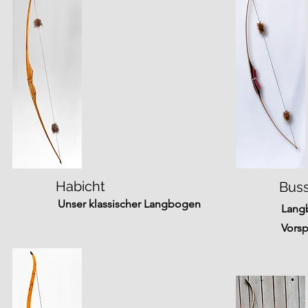
Habicht
Bus
Unser klassischer Langbogen
Lang
Vors